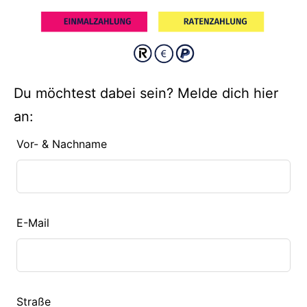
Du möchtest dabei sein? Melde dich hier
an:
Lass
Vor- & Nachname
dieses
Feld
leer
E-Mail
Straße